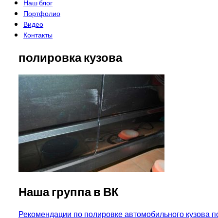
Наш блог
Портфолио
Видео
Контакты
полировка кузова
Наша группа в ВК
Навигация
Рекомендации по полировке автомобильного кузова 