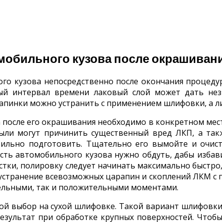
мобильного кузова после окрашиван
го кузова непосредственно после окончания процедур
ный интервал времени лаковый слой может дать нез
рапинки можно устранить с применением шлифовки, а л
осле его окрашивания необходимо в конкретном месте
ыли могут причинить существенный вред ЛКП, а так
вильно подготовить. Тщательно его вымойте и очисти
сть автомобильного кузова нужно обдуть, дабы избави
истки, полировку следует начинать максимально быст
я устранение всевозможных царапин и скоплений ЛКМ с
ельными, так и положительными моментами.
й выбор на сухой шлифовке. Такой вариант шлифовк
результат при обработке крупных поверхностей. Чтобы