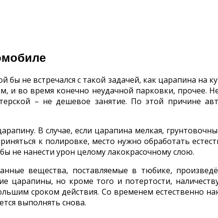
томобиле
й бы не встречался с такой задачей, как царапина на к
, и во время конечно неудачной парковки, прочее. Н
терской – не дешевое занятие. По этой причине ав
рапину. В случае, если царапина мелкая, грунтовочный
приняться к полировке, место нужно обработать естес
ы не нанести урон целому лакокрасочному слою.
нные вещества, поставляемые в тюбике, произведё
ие царапины, но кроме того и потертости, наличеств
ольшим сроком действия. Со временем естественно нан
тся выполнять снова.