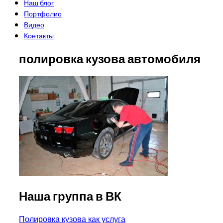
Наш блог
Портфолио
Видео
Контакты
полировка кузова автомобиля
Наша группа в ВК
Навигация
Полировка кузова как услуга