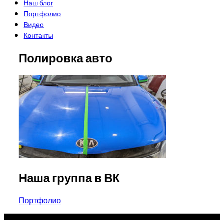
Наш блог
Портфолио
Видео
Контакты
Полировка авто
Наша группа в ВК
Навигация
Портфолио
по